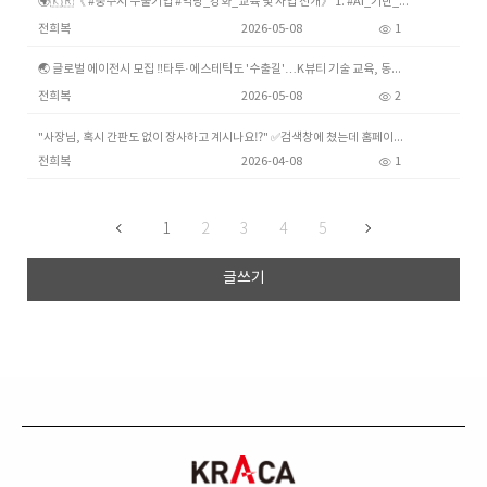
🌍🇰🇷《️ #충주시 수출기업 #역량_강화_교육 및 사업 전개》 1. #AI_기반_실시간_동시통역_서비스 "SCON CHAT"(스콘챗) (💙 실시간 동시 통역 서비스 를 #충청
전희복
2026-05-08
1
🌏 글로벌 에이전시 모집 ‼️타투·에스테틱도 '수출길'…K뷰티 기술 교육, 동남아 확산 'K-뷰티'의 세계화를 위한 산업계의 노력이 이어지고 있다. 중국 일본 동남아 베트남 필리
전희복
2026-05-08
2
"사장님, 혹시 간판도 없이 장사하고 계시나요⁉️" ✅️검색창에 쳤는데 홈페이지 하나 안 나온다⁉️ ✅️인터넷에서 검색 안 된다면 구멍가게⁉️ 온라인 시대에 홈페이지는 사
전희복
2026-04-08
1
1
2
3
4
5
글쓰기