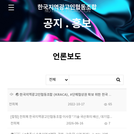
한국지역광고인협동조합
NOTICE & PROMOTION
공지 . 홍보
언론보도
🌏 한국지역광고인협동조합 (KRACA), #단체협상권 확보 위한 전국 지부 결성 #조합설명회 가맹점모집, 플랫폼(상품)도입 설명회 개최 ▴10월 14일 예비 #전국지부장 대상
전희복
2022-10-17
65
[칼럼] 전희복 한국지역광고인협동조합 이사장 "기술 국산화의 배신, 대기업의 '약탈적 갑질'이 중-소기업 제조업의 미래를 죽인다" 기술 국산화의 배신, 대기업의 '약탈적 갑질'
전희복
2026-06-16
7