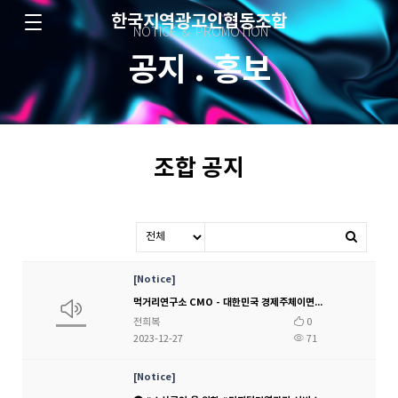
한국지역광고인협동조합
NOTICE & PROMOTION
공지 . 홍보
조합 공지
Notice
먹거리연구소 CMO - 대한민국 경제주체이면서 실핏줄인 소기업ㆍ소상공인ㆍ자영업들의 실질적인 경쟁력강화를 위하여 키오스크 살균기 멀티키오스크 Zip4를 출시하였습니다.
전희복
0
2023-12-27
71
Notice