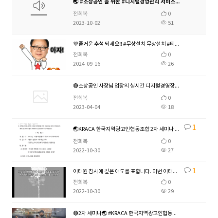
🌏 #소상공인 을 위한 #디지털경영관리 서비스 #머니맵 📌#디지털세무 #디지털노무 => #신고중심 에서 #관리중심 세무서비스 사업에 도움이 되는 #세무 정보 & NEWS
전희복
0
2023-10-02
51
💜즐거운 추석 되세요‼️ #무상설치 무상설치 #티콘 #인공지능 #이모티콘 #나만의_인공지능_이모티콘 #티콘 #대한면국 #쌀면 #쌀국수 #우리쌀국수 #100프로쌀국수 #쌀 #쌀라면
전희복
0
2024-09-16
26
🔴소상공인 사장님 업장의 실시간 디지털경영장부(머니맵)을 지원합니다‼️ 📌 롯데카드 발급 받고 디지털경영장부 지원받자‼️ #신청하세요‼️‼️‼️ 🌏#소기업 #소상공인 #자영업
전희복
0
2023-04-04
18
1
🌏KRACA 한국지역광고인협동조합 2차 세미나 함께 공동의 목표를 만들어 가는 우리는 지역광고인 ‼️ "#지역광고인도_국민이다" ‼️ "#전국_지역광고인이_살아야_대한민국이_
전희복
0
2022-10-30
27
1
이태원 참사에 깊은 애도를 표합니다. 이번 이태원 참사로 유명을 달리하신 분들의 명복을 빕니다. 고인의 가족분들께 위로의 마음을 전하며, 부상당하신 분들의 빠른 쾌유를 빕니다.
전희복
0
2022-10-30
29
🔴2차 세미나🌏 #KRACA 한국지역광고인협동조합 설명회 밎 전국지부장 확정❤️11월 4일 금요일 2시~9시(저녁식사) #지역광고인도_국민이다 ‼️ #광고 #광고인 #가맹점모집인